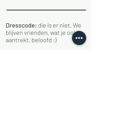
Dresscode:
die is er niet. We
blijven vrienden, wat je ook
aantrekt, beloofd :)
Kadotip:
De foto's die je hier
ziet, komen voor een groot
deel van de mooie reizen die
we samen hebben gemaakt.
Heel graag zouden we nog
eens samen op pad gaan. Een
bijdrage hieraan wordt zeer
op prijs gesteld.